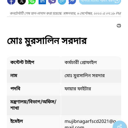
আপনার মতামত প্রদান করুন
কনটেন্টটি শেষ হাল-নাগাদ করা হয়েছে: মঙ্গলবার, ৬ সেপ্টেম্বর, ২০২২ এ ০৭:১৮ PM
মোঃ মুরসালিন সরদার
কন্টেন্ট টাইপ
কর্মচারী প্রোফাইল
নাম
মোঃ মুরসালিন সরদার
পদবি
ফায়ার ফাইটার
মন্ত্রণালয়/বিভাগ/অফিস/
শাখা
ইমেইল
mujibnagarfscd2021@g
mail.com