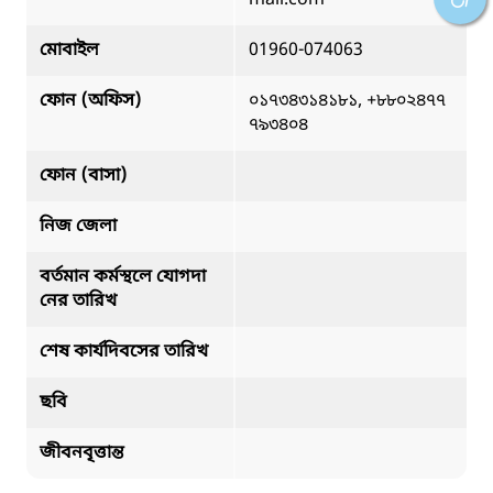
মোবাইল
01960-074063
ফোন (অফিস)
০১৭৩৪৩১৪১৮১, +৮৮০২৪৭৭
৭৯৩৪০৪
ফোন (বাসা)
নিজ জেলা
বর্তমান কর্মস্থলে যোগদা
নের তারিখ
শেষ কার্যদিবসের তারিখ
ছবি
জীবনবৃত্তান্ত