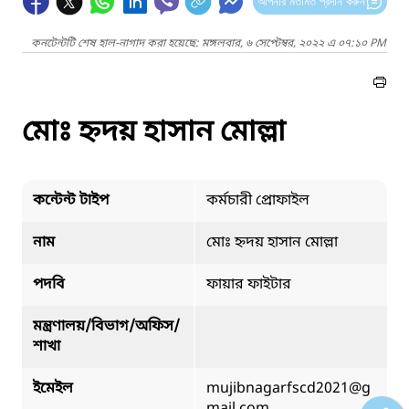
আপনার মতামত প্রদান করুন
কনটেন্টটি শেষ হাল-নাগাদ করা হয়েছে: মঙ্গলবার, ৬ সেপ্টেম্বর, ২০২২ এ ০৭:১০ PM
মোঃ হ্নদয় হাসান মোল্লা
কন্টেন্ট টাইপ
কর্মচারী প্রোফাইল
নাম
মোঃ হ্নদয় হাসান মোল্লা
পদবি
ফায়ার ফাইটার
মন্ত্রণালয়/বিভাগ/অফিস/
শাখা
ইমেইল
mujibnagarfscd2021@g
mail.com