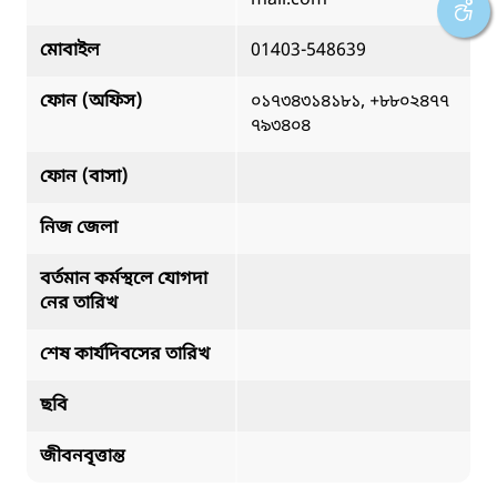
মোবাইল
01403-548639
ফোন (অফিস)
০১৭৩৪৩১৪১৮১, +৮৮০২৪৭৭
৭৯৩৪০৪
ফোন (বাসা)
নিজ জেলা
বর্তমান কর্মস্থলে যোগদা
নের তারিখ
শেষ কার্যদিবসের তারিখ
ছবি
জীবনবৃত্তান্ত