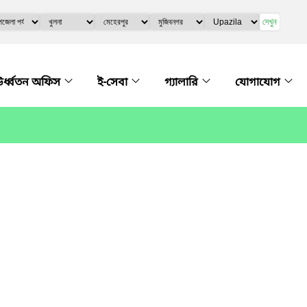
দেখুন
র্ধ্বতন অফিস
ই-সেবা
গ্যালারি
যোগাযোগ